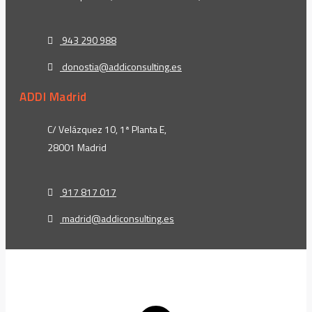
943 290 988
donostia@addiconsulting.es
ADDI Madrid
C/ Velázquez 10, 1ª Planta E,
28001 Madrid
917 817 017
madrid@addiconsulting.es
t
T