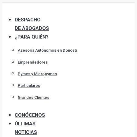
Skip
to
DESPACHO
content
DE ABOGADOS
¿PARA QUIÉN?
Asesoría Autónomos en Donosti
Emprendedores
Pymes y Micropymes
Particulares
Grandes Clientes
CONÓCENOS
ÚLTIMAS
NOTICIAS