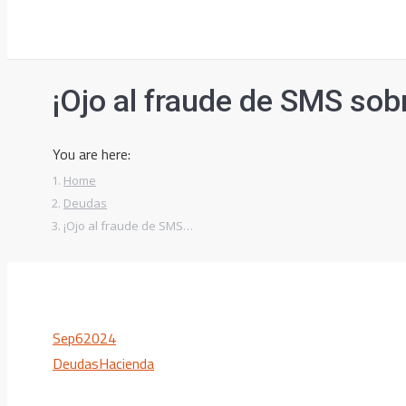
¡Ojo al fraude de SMS sobr
You are here:
Home
Deudas
¡Ojo al fraude de SMS…
Sep
6
2024
Deudas
Hacienda