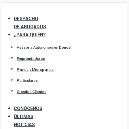
Skip
to
DESPACHO
content
DE ABOGADOS
¿PARA QUIÉN?
Asesoría Autónomos en Donosti
Emprendedores
Pymes y Micropymes
Particulares
Grandes Clientes
CONÓCENOS
ÚLTIMAS
NOTICIAS