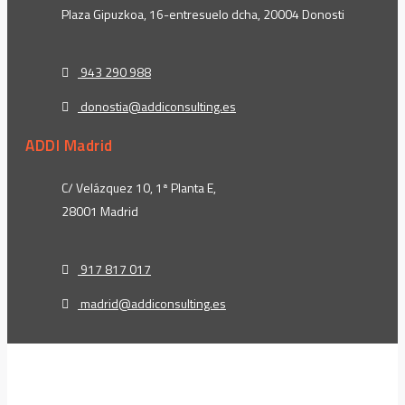
Plaza Gipuzkoa, 16-entresuelo dcha, 20004 Donosti
943 290 988
donostia@addiconsulting.es
ADDI Madrid
C/ Velázquez 10, 1ª Planta E,
28001 Madrid
917 817 017
madrid@addiconsulting.es
t