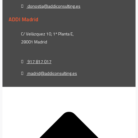
donostia@addiconsulting.es
ADDI Madrid
C/ Velázquez 10, 1ª Planta E,
28001 Madrid
917 817 017
madrid@addiconsulting.es
t
T