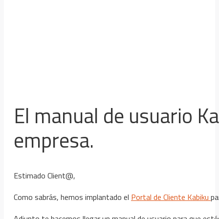
El manual de usuario Ka
empresa.
Estimado Client@,
Como sabrás, hemos implantado el
Portal de Cliente Kabiku
pa
Adjunto te hacemos llegar un manual de usuario para que estés