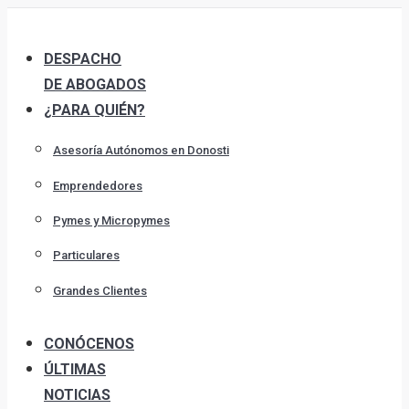
Skip
to
DESPACHO
content
DE ABOGADOS
¿PARA QUIÉN?
Asesoría Autónomos en Donosti
Emprendedores
Pymes y Micropymes
Particulares
Grandes Clientes
CONÓCENOS
ÚLTIMAS
NOTICIAS