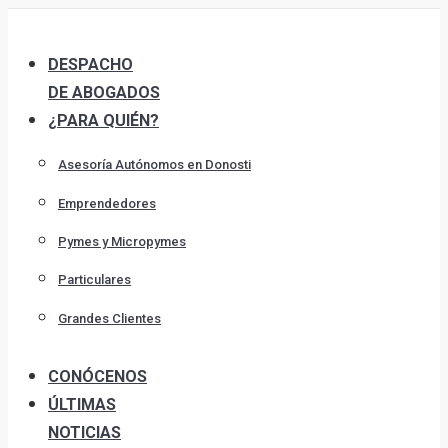
Skip
to
DESPACHO
content
DE ABOGADOS
¿PARA QUIÉN?
Asesoría Autónomos en Donosti
Emprendedores
Pymes y Micropymes
Particulares
Grandes Clientes
CONÓCENOS
ÚLTIMAS
NOTICIAS