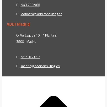
943 290 988
donostia@addiconsulting.es
ADDI Madrid
C/ Velázquez 10, 1ª Planta E,
28001 Madrid
917 817 017
madrid@addiconsulting.es
t
T