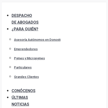
Skip
to
DESPACHO
content
DE ABOGADOS
¿PARA QUIÉN?
Asesoría Autónomos en Donosti
Emprendedores
Pymes y Micropymes
Particulares
Grandes Clientes
CONÓCENOS
ÚLTIMAS
NOTICIAS