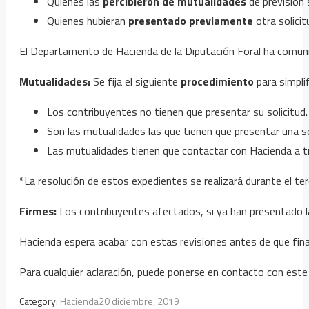
Quienes las
percibieron de mutualidades
de previsión 
Quienes hubieran
presentado previamente
otra solici
El Departamento de Hacienda de la Diputación Foral ha comunic
Mutualidades:
Se fija el siguiente
procedimiento
para simpli
Los contribuyentes no tienen que presentar su solicitud.
Son las mutualidades las que tienen que presentar una so
Las mutualidades tienen que contactar con Hacienda a 
*La resolución de estos expedientes se realizará durante el te
Firmes:
Los contribuyentes afectados, si ya han presentado 
Hacienda espera acabar con estas revisiones antes de que fina
Para cualquier aclaración, puede ponerse en contacto con est
Category:
Hacienda
20 diciembre, 2019