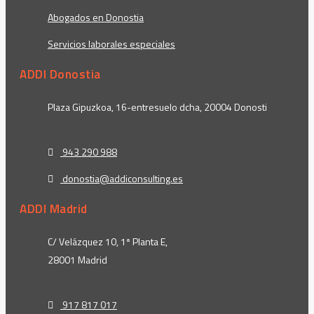
Abogados en Donostia
Servicios laborales especiales
ADDI Donostia
Plaza Gipuzkoa, 16-entresuelo dcha, 20004 Donosti
943 290 988
donostia@addiconsulting.es
ADDI Madrid
C/ Velázquez 10, 1ª Planta E,
28001 Madrid
917 817 017