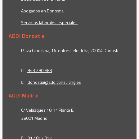
Abogados en Donostia
Servicios laborales especiales
ADDI Donostia
Plaza Gipuzkoa, 16-entresuelo dcha, 20004 Donosti
943 290 988
donostia@addiconsulting.es
ADDI Madrid
C/ Velázquez 10, 1ª Planta E,
28001 Madrid
917 817 017