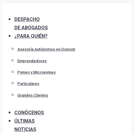
Skip
to
DESPACHO
content
DE ABOGADOS
¿PARA QUIÉN?
Asesoría Autónomos en Donosti
Emprendedores
Pymes y Micropymes
Particulares
Grandes Clientes
CONÓCENOS
ÚLTIMAS
NOTICIAS