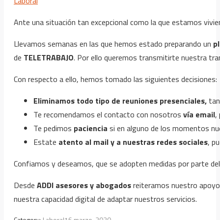
Laboral
Ante una situación tan excepcional como la que estamos vivi
Llevamos semanas en las que hemos estado preparando un
p
de
TELETRABAJO
. Por ello queremos transmitirte nuestra tr
Con respecto a ello, hemos tomado las siguientes decisiones:
Eliminamos todo tipo de reuniones presenciales
,
tan
Te recomendamos el contacto con nosotros
vía email
,
Te pedimos
paciencia
si en alguno de los momentos nue
Estate
atento al mail y a nuestras redes sociales
, p
Confiamos y deseamos, que se adopten medidas por parte del
Desde
ADDI asesores y abogados
reiteramos nuestro apoyo
nuestra capacidad digital de adaptar nuestros servicios.
Category:
Laboral
16 marzo, 2020