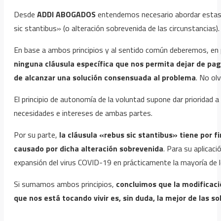
Desde
ADDI ABOGADOS
entendemos necesario abordar estas si
sic stantibus» (o alteración sobrevenida de las circunstancias).
En base a ambos principios y al sentido común deberemos, en 
ninguna cláusula específica que nos permita dejar de paga
de alcanzar una solución consensuada al problema
. No ol
El principio de autonomía de la voluntad supone dar prioridad
necesidades e intereses de ambas partes.
Por su parte,
la cláusula «rebus sic stantibus» tiene por f
causado por dicha alteración sobrevenida
. Para su aplicaci
expansión del virus COVID-19 en prácticamente la mayoría de l
Si sumamos ambos principios,
concluimos que la modificac
que nos está tocando vivir es, sin duda, la mejor de las so