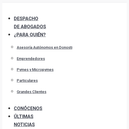
Skip
to
DESPACHO
content
DE ABOGADOS
¿PARA QUIÉN?
Asesoría Autónomos en Donosti
Emprendedores
Pymes y Micropymes
Particulares
Grandes Clientes
CONÓCENOS
ÚLTIMAS
NOTICIAS