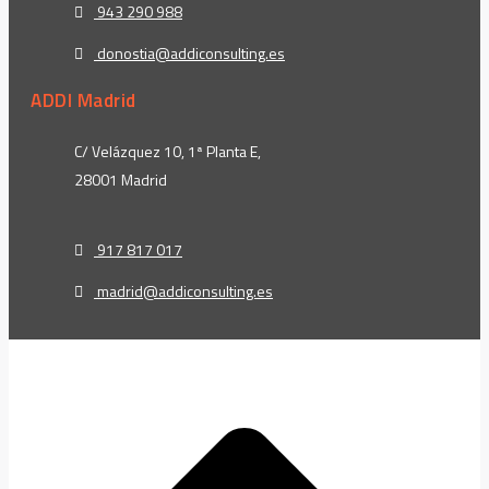
943 290 988
donostia@addiconsulting.es
ADDI Madrid
C/ Velázquez 10, 1ª Planta E,
28001 Madrid
917 817 017
madrid@addiconsulting.es
t
T