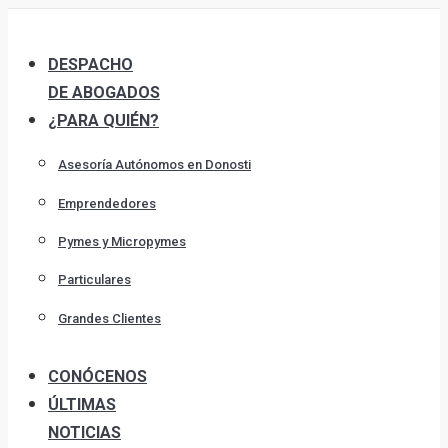
Skip
to
DESPACHO
content
DE ABOGADOS
¿PARA QUIÉN?
Asesoría Autónomos en Donosti
Emprendedores
Pymes y Micropymes
Particulares
Grandes Clientes
CONÓCENOS
ÚLTIMAS
NOTICIAS