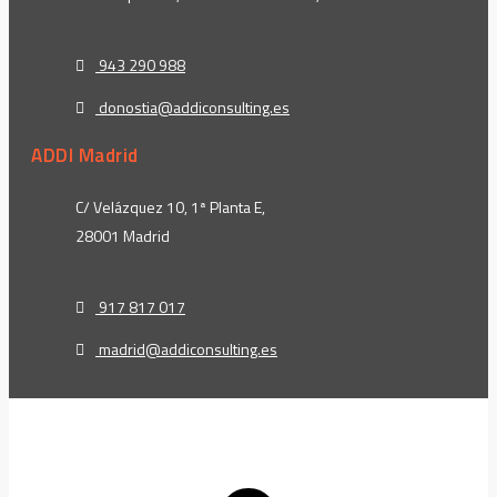
943 290 988
donostia@addiconsulting.es
ADDI Madrid
C/ Velázquez 10, 1ª Planta E,
28001 Madrid
917 817 017
madrid@addiconsulting.es
t
T