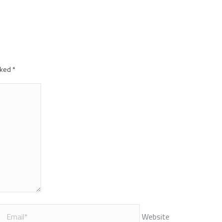
arked
*
Website