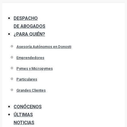
Skip
to
DESPACHO
content
DE ABOGADOS
¿PARA QUIÉN?
Asesoría Autónomos en Donosti
Emprendedores
Pymes y Micropymes
Particulares
Grandes Clientes
CONÓCENOS
ÚLTIMAS
NOTICIAS