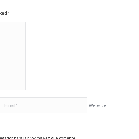
arked
*
Website
vegador para la próxima vez que comente.