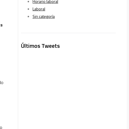
Horario laboral
Laboral
Sin categoría
es
Últimos Tweets
do
no