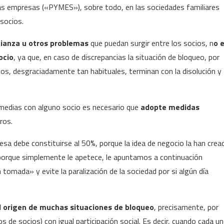
as empresas («PYMES»), sobre todo, en las sociedades familiares
socios.
ianza u otros problemas
que puedan surgir entre los socios, n
o 
ocio
, ya que, en caso de discrepancias la situación de bloqueo, por
sos, desgraciadamente tan habituales, terminan con la disolución y
 medias con alguno socio es necesario que
adopte medidas
ros.
resa debe constituirse al 50%, porque la idea de negocio la han crea
 porque simplemente le apetece, le apuntamos a continuación
 tomada» y evite la paralización de la sociedad por si algún día
el origen de muchas situaciones de bloqueo
, precisamente, por
 de socios) con igual participación social. Es decir, cuando cada u