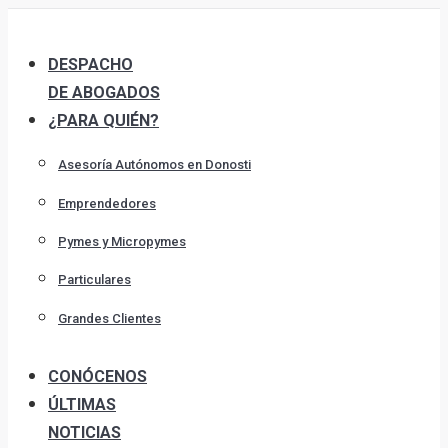
Skip
to
DESPACHO
content
DE ABOGADOS
¿PARA QUIÉN?
Asesoría Autónomos en Donosti
Emprendedores
Pymes y Micropymes
Particulares
Grandes Clientes
CONÓCENOS
ÚLTIMAS
NOTICIAS