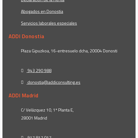
Abogados en Donostia
Servicios laborales especiales
ADDI Donostia
Plaza Gipuzkoa, 16-entresuelo dcha, 20004 Donosti
943 290 988
donostia@addiconsulting.es
ADDI Madrid
C/ Velázquez 10, 1ª Planta E,
28001 Madrid
917 817 017