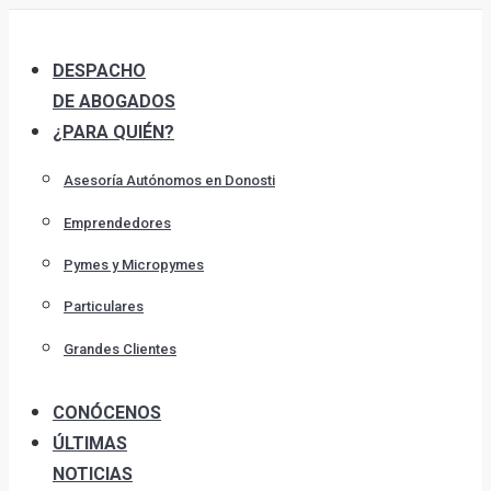
Skip
to
DESPACHO
content
DE ABOGADOS
¿PARA QUIÉN?
Asesoría Autónomos en Donosti
Emprendedores
Pymes y Micropymes
Particulares
Grandes Clientes
CONÓCENOS
ÚLTIMAS
NOTICIAS