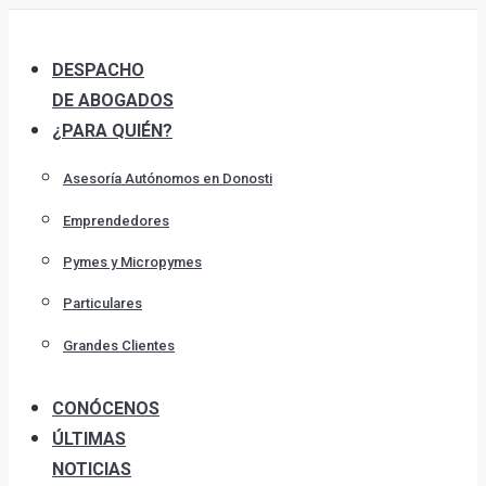
Skip
to
DESPACHO
content
DE ABOGADOS
¿PARA QUIÉN?
Asesoría Autónomos en Donosti
Emprendedores
Pymes y Micropymes
Particulares
Grandes Clientes
CONÓCENOS
ÚLTIMAS
NOTICIAS