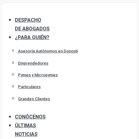
Skip
to
DESPACHO
content
DE ABOGADOS
¿PARA QUIÉN?
Asesoría Autónomos en Donosti
Emprendedores
Pymes y Micropymes
Particulares
Grandes Clientes
CONÓCENOS
ÚLTIMAS
NOTICIAS