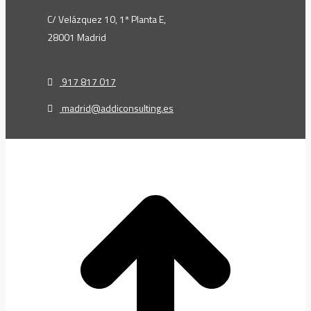
C/ Velázquez 10, 1ª Planta E,
28001 Madrid
917 817 017
madrid@addiconsulting.es
t
T