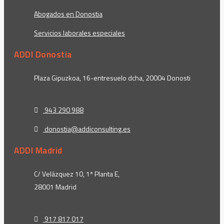
Abogados en Donostia
Servicios laborales especiales
ADDI Donostia
Plaza Gipuzkoa, 16-entresuelo dcha, 20004 Donosti
943 290 988
donostia@addiconsulting.es
ADDI Madrid
C/ Velázquez 10, 1ª Planta E,
28001 Madrid
917 817 017