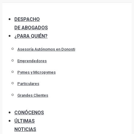
Skip
to
DESPACHO
content
DE ABOGADOS
¿PARA QUIÉN?
Asesoría Autónomos en Donosti
Emprendedores
Pymes y Micropymes
Particulares
Grandes Clientes
CONÓCENOS
ÚLTIMAS
NOTICIAS