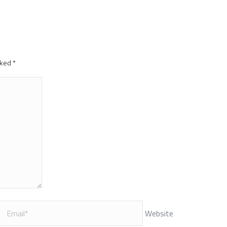
arked
*
Website