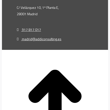
C/ Velázquez 10, 1ª Planta E,
28001 Madrid
917 817 017
madrid@addiconsulting.es
t
T