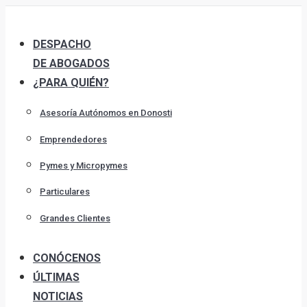
Skip
to
DESPACHO
content
DE ABOGADOS
¿PARA QUIÉN?
Asesoría Autónomos en Donosti
Emprendedores
Pymes y Micropymes
Particulares
Grandes Clientes
CONÓCENOS
ÚLTIMAS
NOTICIAS