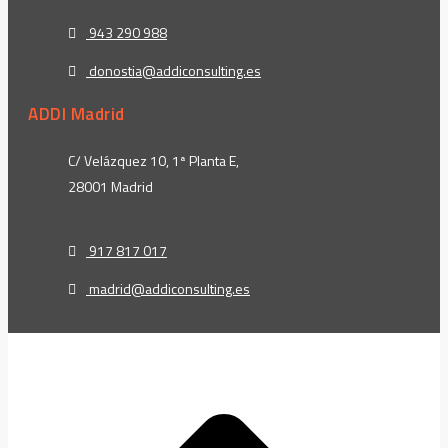
943 290 988
donostia@addiconsulting.es
ADDI Madrid
C/ Velázquez 10, 1ª Planta E,
28001 Madrid
917 817 017
madrid@addiconsulting.es
t
T