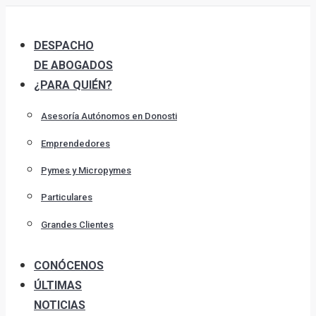
Skip
to
DESPACHO
content
DE ABOGADOS
¿PARA QUIÉN?
Asesoría Autónomos en Donosti
Emprendedores
Pymes y Micropymes
Particulares
Grandes Clientes
CONÓCENOS
ÚLTIMAS
NOTICIAS