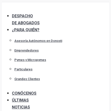
Skip
to
DESPACHO
content
DE ABOGADOS
¿PARA QUIÉN?
Asesoría Autónomos en Donosti
Emprendedores
Pymes y Micropymes
Particulares
Grandes Clientes
CONÓCENOS
ÚLTIMAS
NOTICIAS