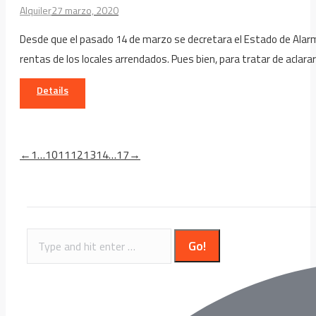
Alquiler
27 marzo, 2020
Desde que el pasado 14 de marzo se decretara el Estado de Alarma 
rentas de los locales arrendados. Pues bien, para tratar de aclar
Details
←
1
…
10
11
12
13
14
…
17
→
Search: